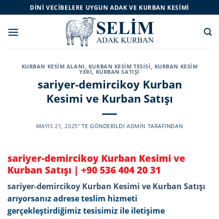
Skip
DINI VECIBELERE UYGUN ADAK VE KURBAN KESIMI
to
content
KURBAN KESIM ALANI
,
KURBAN KESIM TESISI
,
KURBAN KESIM
YERI
,
KURBAN SATIŞI
sariyer-demircikoy Kurban
Kesimi ve Kurban Satışı
MAYIS 21, 2025
’' TE GÖNDERILDI
ADMIN
TARAFINDAN
sariyer-demircikoy Kurban Kesimi ve
Kurban Satışı |
+90 536 404 20 31
sariyer-demircikoy Kurban Kesimi ve Kurban Satışı
arıyorsanız adrese teslim hizmeti
gerçekleştirdiğimiz tesisimiz ile iletişime