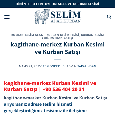
Skip
DINI VECIBELERE UYGUN ADAK VE KURBAN KESIMI
to
content
KURBAN KESIM ALANI
,
KURBAN KESIM TESISI
,
KURBAN KESIM
YERI
,
KURBAN SATIŞI
kagithane-merkez Kurban Kesimi
ve Kurban Satışı
MAYIS 21, 2025
’' TE GÖNDERILDI
ADMIN
TARAFINDAN
kagithane-merkez Kurban Kesimi ve
Kurban Satışı |
+90 536 404 20 31
kagithane-merkez Kurban Kesimi ve Kurban Satışı
arıyorsanız adrese teslim hizmeti
gerçekleştirdiğimiz tesisimiz ile iletişime