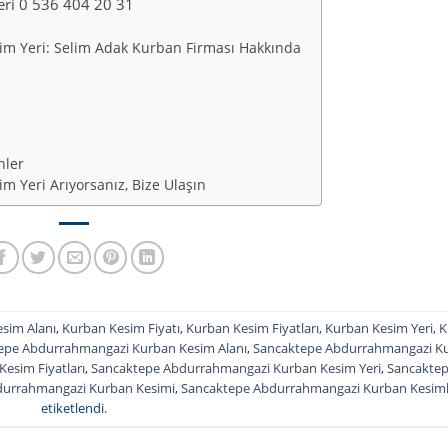
ri 0 536 404 20 31
m Yeri: Selim Adak Kurban Firması Hakkında
nler
Yeri Arıyorsanız, Bize Ulaşın
sim Alanı
,
Kurban Kesim Fiyatı
,
Kurban Kesim Fiyatları
,
Kurban Kesim Yeri
,
K
epe Abdurrahmangazi Kurban Kesim Alanı
,
Sancaktepe Abdurrahmangazi K
esim Fiyatları
,
Sancaktepe Abdurrahmangazi Kurban Kesim Yeri
,
Sancakte
durrahmangazi Kurban Kesimi
,
Sancaktepe Abdurrahmangazi Kurban Kesiml
etiketlendi.