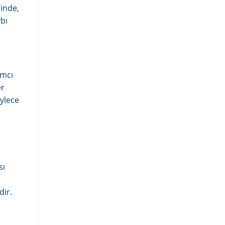
inde,
bı
ımcı
er
öylece
sı
dir.