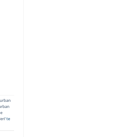
urban
urban
pe
eri
’ te