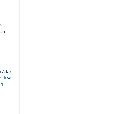
e-
 tam
m Adak
ızlı ve
rı