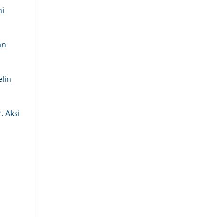
ni
an
elin
. Aksi