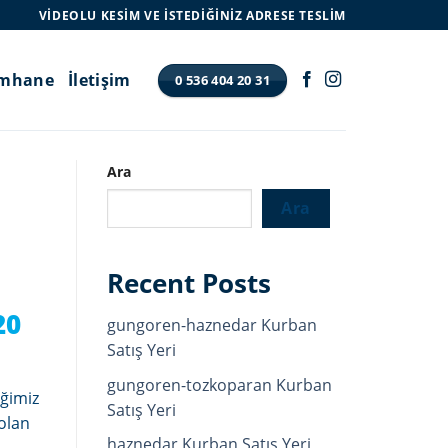
VIDEOLU KESIM VE İSTEDIĞINIZ ADRESE TESLIM
imhane
İletişim
0 536 404 20 31
Ara
Ara
Recent Posts
20
gungoren-haznedar Kurban
Satış Yeri
gungoren-tozkoparan Kurban
iğimiz
Satış Yeri
olan
haznedar Kurban Satış Yeri