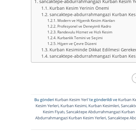
sancaktepe-abdurrahmangazi Kurban Kesim Ye
Kurban Kesim Yerinin Önemi
sancaktepe-abdurrahmangazi Kurban Kesi
Modern ve Hijyenik Kesim Alanları
Profesyonel ve Deneyimli Kadro
Randevulu Hizmet ve Hızlı Kesim
Kurbanlık Temini ve Seçimi
Hijyen ve Çevre Düzeni
Kurban Kesiminde Dikkat Edilmesi Gereke
sancaktepe-abdurrahmangazi Kurban Kesim 
Bu gönderi
Kurban Kesim Yeri
’ te gönderildi ve
Kurban Ke
Kesim Yerleri
,
Kurban Kesimi
,
Kurban Kesimleri
,
Sancakt
Kesim Fiyatı
,
Sancaktepe Abdurrahmangazi Kurban K
Abdurrahmangazi Kurban Kesim Yerleri
,
Sancaktepe Ab