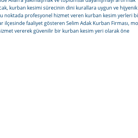
ünde Allah’a yakınlaşmak ve toplumsal dayanışmayı artırmak
cak, kurban kesimi sürecinin dini kurallara uygun ve hijyenik
 Bu noktada profesyonel hizmet veren kurban kesim yerleri 
cılar ilçesinde faaliyet gösteren Selim Adak Kurban Firması, 
izmet vererek güvenilir bir kurban kesim yeri olarak öne