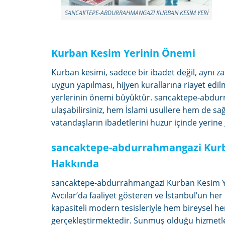
SANCAKTEPE-ABDURRAHMANGAZI KURBAN KESIM YERI
Kurban Kesim Yerinin Önemi
Kurban kesimi, sadece bir ibadet değil, aynı 
uygun yapılması, hijyen kurallarına riayet edi
yerlerinin önemi büyüktür. sancaktepe-abdur
ulaşabilirsiniz, hem İslami usullere hem de sa
vatandaşların ibadetlerini huzur içinde yerine
sancaktepe-abdurrahmangazi Kurba
Hakkında
sancaktepe-abdurrahmangazi Kurban Kesim Yeri
Avcılar’da faaliyet gösteren ve İstanbul’un he
kapasiteli modern tesisleriyle hem bireysel hem
gerçekleştirmektedir. Sunmuş olduğu hizmetler