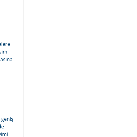
elere
esim
masına
 geniş
de
yimi