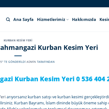
Ana Sayfa
Hizmetlerimiz
Hakkımızda
Kes
KURBAN KESIM YERI
ahmangazi Kurban Kesim Yeri
25
’' TE GÖNDERILDI
ADMIN
TARAFINDAN
azi Kurban Kesim Yeri
0 536 404 
eri
arıyorsanız kurban satışı ve kurban kesimi gerçekleştird
ilirsiniz. Kurban Bayramı, İslam dininde büyük öneme sahip 