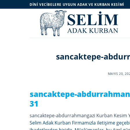
Skip
DINI VECIBELERE UYGUN ADAK VE KURBAN KESIMI
to
content
sancaktepe-abdurr
MAYIS 20, 20
sancaktepe-abdurrahmang
31
sancaktepe-abdurrahmangazi Kurban Kesim Y
Selim Adak Kurban Firmamızla iletişime geçeb