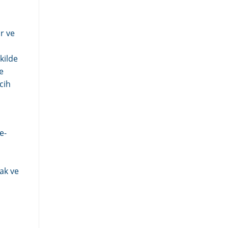
r ve
kilde
e
cih
e-
ak ve